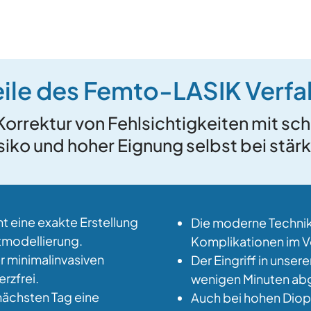
eile des Femto-LASIK Verfa
orrektur von Fehlsichtigkeiten mit sch
iko und hoher Eignung selbst bei stär
 eine exakte Erstellung
Die moderne Technik 
tmodellierung.
Komplikationen im V
r minimalinvasiven
Der Eingriff in unser
rzfrei.
wenigen Minuten ab
nächsten Tag eine
Auch bei hohen Diop