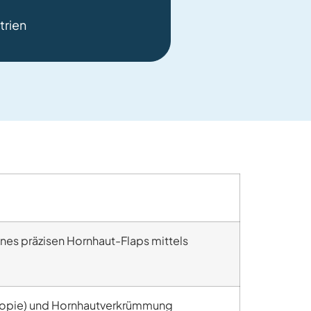
trien
nes präzisen Hornhaut-Flaps mittels
peropie) und Hornhautverkrümmung