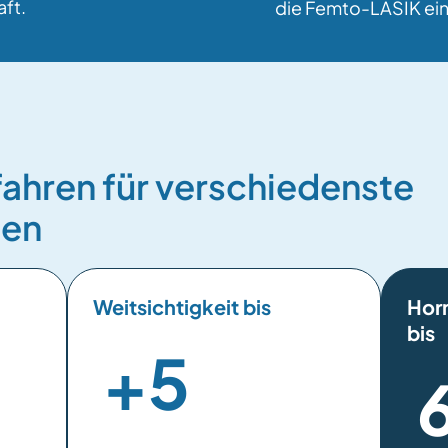
aft.
die Femto-LASIK ein
fahren für verschiedenste
ten
Weitsichtigkeit bis
Hor
bis
+
5