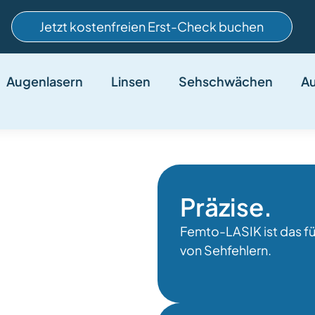
Jetzt kostenfreien Erst-Check buchen
Augenlasern
Linsen
Sehschwächen
A
IK
Präzise.
Femto-LASIK ist das fü
von Sehfehlern.
rgebnisse dieser