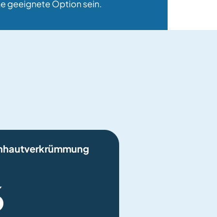
e geeignete Option sein.
nhautverkrümmung
6